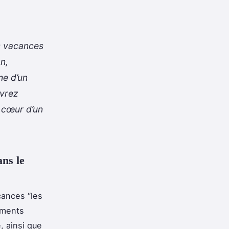
os vacances
n,
me d’un
uvrez
u cœur d’un
ans le
cances “les
ements
, ainsi que