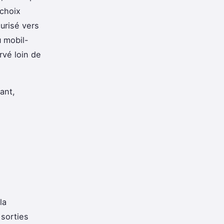
 choix
urisé vers
u mobil-
vé loin de
ant,
la
 sorties