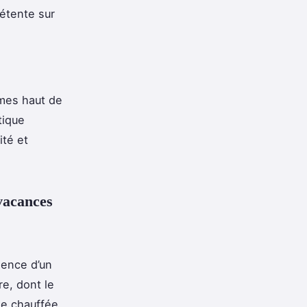
détente sur
mes haut de
tique
ité et
 vacances
sence d’un
e, dont le
ne chauffée,