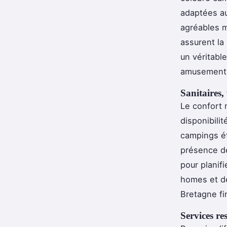
adaptées au
agréables m
assurent la 
un véritable
amusement 
Sanitaires,
Le confort 
disponibili
campings ét
présence de
pour planif
homes et d
Bretagne fin
Services re