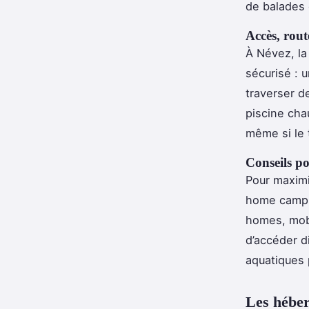
de balades 
Accès, route
À Névez, la 
sécurisé : 
traverser d
piscine cha
même si le 
Conseils p
Pour maximi
home campin
homes, mob
d’accéder d
aquatiques 
Les héber