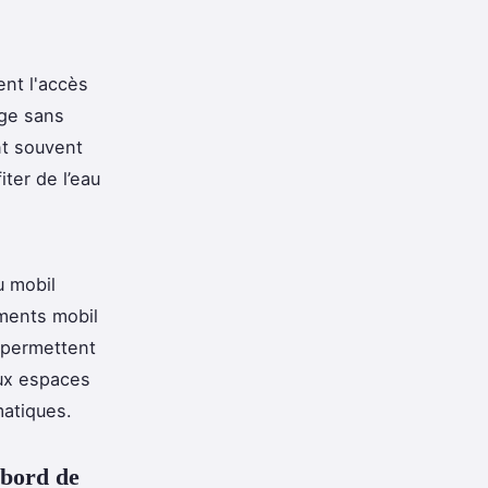
ent l'accès
age sans
nt souvent
ter de l’eau
u mobil
ments mobil
 permettent
aux espaces
matiques.
 bord de