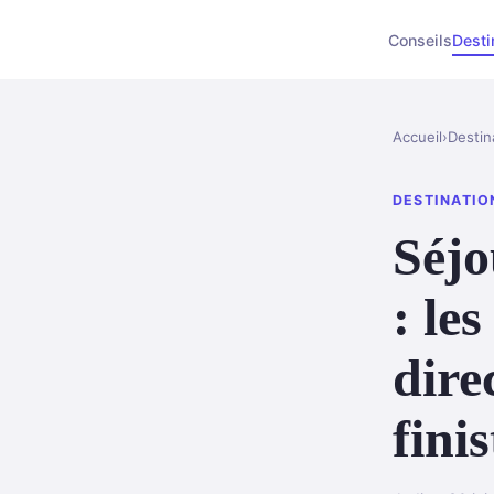
Conseils
Desti
Accueil
›
Destin
DESTINATIO
Séjo
: le
dire
fini