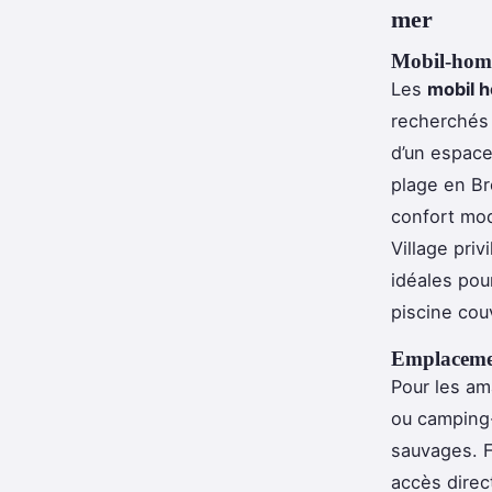
mer
Mobil-home
Les
mobil 
recherchés 
d’un espace
plage en Br
confort mod
Village pri
idéales pou
piscine cou
Emplacement
Pour les a
ou camping
sauvages. F
accès direc