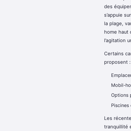
des équipem
s’appuie su
la plage, v
home haut d
l’agitation 
Certains c
proposent :
Emplacem
Mobil-ho
Options 
Piscines 
Les récente
tranquillité