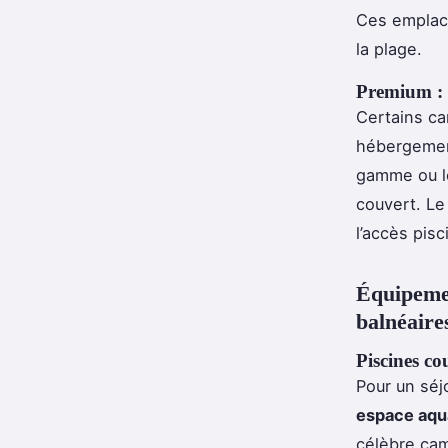
Ces emplace
la plage.
Premium : c
Certains ca
hébergemen
gamme ou lo
couvert. Le 
l’accès pis
Équipemen
balnéaire
Piscines co
Pour un séj
espace aqu
célèbre cam