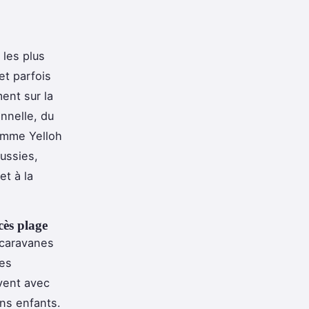
les plus
et parfois
ent sur la
nnelle, du
omme Yelloh
ussies,
et à la
cès plage
 caravanes
ges
vent avec
ons enfants.