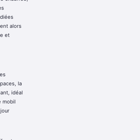
es
édiées
ient alors
te et
Les
paces, la
ant, idéal
e mobil
jour