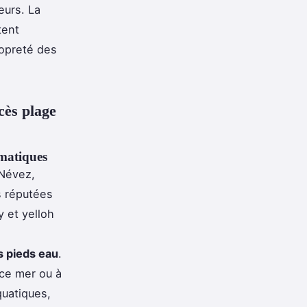
eurs. La
tent
propreté des
cès plage
ématiques
 Névez,
 réputées
y et yelloh
 pieds eau
.
ace mer ou à
aquatiques,