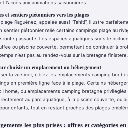
et l'accès aux animations saisonnières.
s et sentiers piétonniers vers les plages
plage Raguénez, appelée aussi “Tahiti”, illustre parfaitem
un sentier piétonnier relie certains campings plage au riv
e route passante. Les espaces aquatiques sur site inclue
uffee ou piscine couverte, permettant de continuer à profi
temps n’est pas au rendez-vous sur la bretagne finistere.
our choisir un emplacement ou hébergement
ser la vue mer, ciblez les emplacements camping bord o
gs en première ligne face à la plage. Certains héberge
il home, ou emplacements camping bretagne privilégiés
irectement au parc aquatique, à la piscine couverte, ou 
pour enfants, tout en restant proches des plages emblé
gements les plus prisés : offres et catégories en