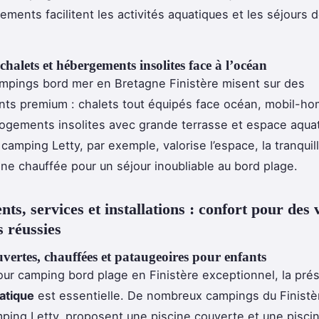
ments facilitent les activités aquatiques et les séjours 
halets et hébergements insolites face à l’océan
mpings bord mer en Bretagne Finistère misent sur des
ts premium : chalets tout équipés face océan, mobil-ho
gements insolites avec grande terrasse et espace aqua
camping Letty, par exemple, valorise l’espace, la tranquill
cine chauffée pour un séjour inoubliable au bord plage.
ts, services et installations : confort pour des
s réussies
uvertes, chauffées et pataugeoires pour enfants
our camping bord plage en Finistère exceptionnel, la pré
atique
est essentielle. De nombreux campings du Finistèr
ping Letty, proposent une piscine couverte et une pisci