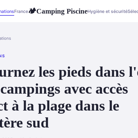
Camping Piscine
🏕
nations
France
Hygiène et sécurité
Séle
ations
NS
urnez les pieds dans l
s campings avec accès
ct à la plage dans le
stère sud