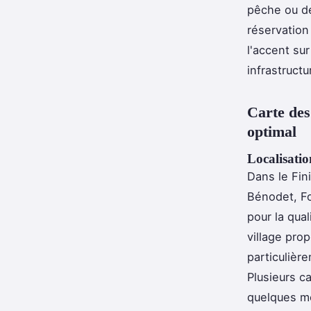
pêche ou dé
réservation 
l'accent sur
infrastructu
Carte des
optimal
Localisatio
Dans le Fin
Bénodet, Fo
pour la qual
village pro
particulièr
Plusieurs c
quelques mèt