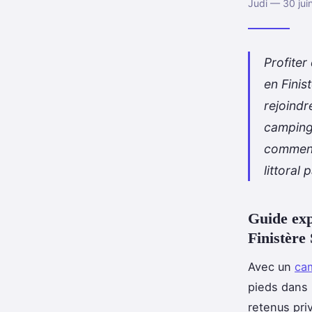
Judi — 30 jui
Profiter
en Finis
rejoindr
camping
comment 
littoral
Guide exp
Finistère 
Avec un
cam
pieds dans 
retenus pri