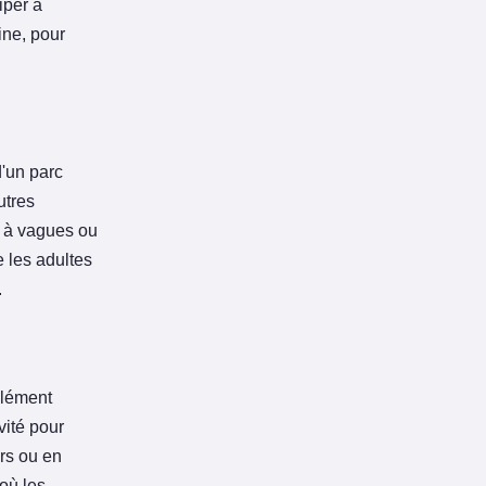
iper à
ine, pour
d'un parc
utres
s à vagues ou
 les adultes
.
élément
vité pour
rs ou en
où les