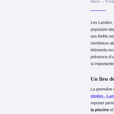
Marie — 9 mai
Les Landes,
populaire de
ses forêts v
nombreux ato
éléments in
présence d'u
si important
Un lieu d
La première 
etoiles - La
reposer pend
la piscine
et 