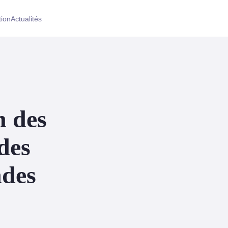
tion
Actualités
n des
des
ndes