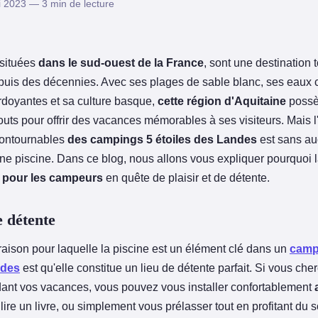
 2023 — 3 min de lecture
 situées
dans le sud-ouest de la France
, sont une destination 
puis des décennies. Avec ses plages de sable blanc, ses eaux cr
erdoyantes et sa culture basque,
cette région d'Aquitaine
possè
uts pour offrir des vacances mémorables à ses visiteurs.
Mais l
contournables
des campings 5 étoiles des Landes
est sans au
ne piscine. Dans ce blog, nous allons vous expliquer pourquoi l
e
pour les campeurs
en quête de plaisir et de détente.
e détente
raison pour laquelle la piscine est un élément clé dans un
camp
ndes
est qu'elle constitue un lieu de détente parfait. Si vous ch
ant vos vacances, vous pouvez vous installer confortablement
lire un livre, ou simplement vous prélasser tout en profitant du so