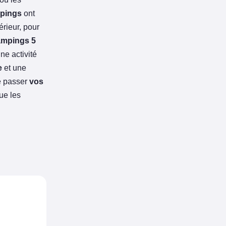
mpings
ont
érieur, pour
ampings 5
ne activité
e
et une
e passer
vos
ue les