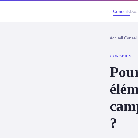
Conseils
Dest
Accueil
›
Conseil
CONSEILS
Pour
élém
camp
?