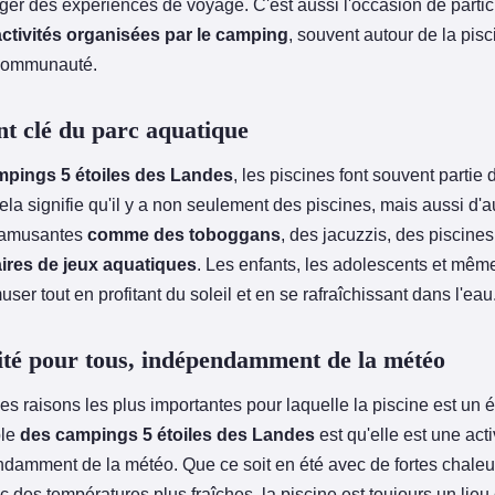
ger des expériences de voyage. C'est aussi l'occasion de partic
activités organisées par le camping
, souvent autour de la pisc
 communauté.
t clé du parc aquatique
mpings 5 étoiles des Landes
, les piscines font souvent partie 
la signifie qu'il y a non seulement des piscines, mais aussi d'a
s amusantes
comme des toboggans
, des jacuzzis, des piscine
ires de jeux aquatiques
. Les enfants, les adolescents et même
ser tout en profitant du soleil et en se rafraîchissant dans l'eau
ité pour tous, indépendamment de la météo
des raisons les plus importantes pour laquelle la piscine est un 
ble
des campings 5 étoiles des Landes
est qu'elle est une acti
ndamment de la météo. Que ce soit en été avec de fortes chaleu
des températures plus fraîches, la piscine est toujours un lieu 