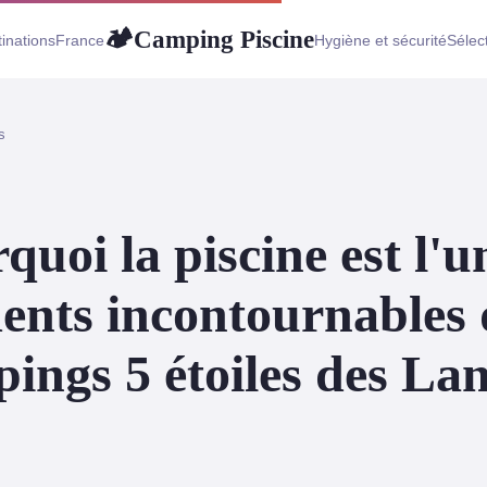
Camping Piscine
🏕
inations
France
Hygiène et sécurité
Sélec
s
quoi la piscine est l'u
ents incontournables 
ings 5 étoiles des La