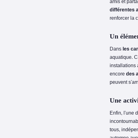
amis et parta
différentes 
renforcer la
Un élémen
Dans
les ca
aquatique. Ce
installation
encore
des a
peuvent s'amu
Une activ
Enfin, l'une 
incontourna
tous, indépe
automne avec 