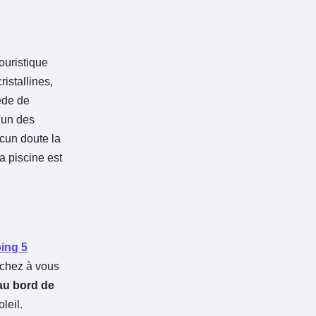
touristique
istallines,
de de
'un des
cun doute la
a piscine est
ing 5
erchez à vous
au bord de
leil.