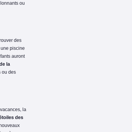
llonnants ou
 trouver des
 une piscine
fants auront
de la
s ou des
 vacances, la
toiles des
e nouveaux