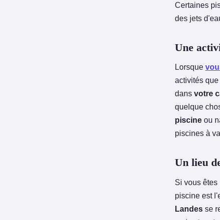
Certaines pi
des jets d'e
Une activ
Lorsque
vou
activités qu
dans
votre 
quelque chos
piscine
ou na
piscines à va
Un lieu de
Si vous êtes
piscine est l'
Landes
se r