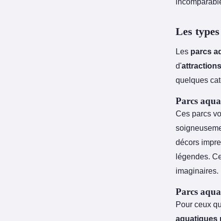
incomparabl
Les types
Les
parcs a
d'
attraction
quelques cat
Parcs aqua
Ces parcs vou
soigneusemen
décors impre
légendes. Ce
imaginaires.
Parcs aqua
Pour ceux qu
aquatiques 