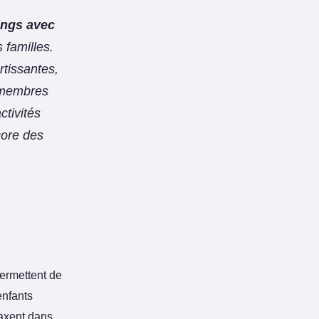
ngs avec
 familles.
rtissantes,
s membres
ctivités
core des
permettent de
enfants
laxent dans