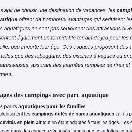
l s'agit de choisir une destination de vacances, les
campi
uatique
offrent de nombreux avantages qui séduisent les
s aquatiques ne sont pas seulement des attractions dive
ésentent également un formidable terrain de jeu pour le
mille, peu importe leur âge. Ces espaces proposent des a
 telles que des toboggans, des piscines à vagues ou en
 paresseuses, assurant des journées remplies de rires et
ment.
ages des campings avec parc aquatique
es parcs aquatiques pour les familles
plébiscitent les
campings dotés de parcs aquatiques
car ils 
ctivités en plein air
tout en étant adaptés à tous les âges. Les 
user dans des espaces sécurisés, tandis que les adultes se re