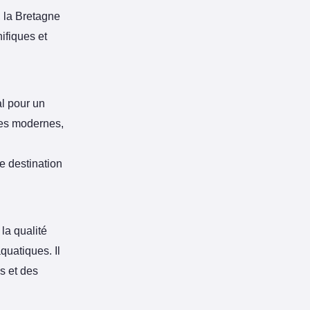
, la Bretagne
fiques et
al pour un
ues modernes,
e destination
r la qualité
quatiques. Il
s et des