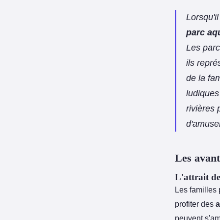
Lorsqu'i
parc aq
Les parc
ils repr
de la fa
ludiques
rivières
d'amuse
Les avant
L'attrait d
Les familles 
profiter des
a
peuvent s'am