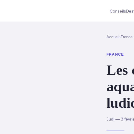
Conseils
Dest
Accueil
›
France
FRANCE
Les 
aqua
ludi
Judi — 3 févri