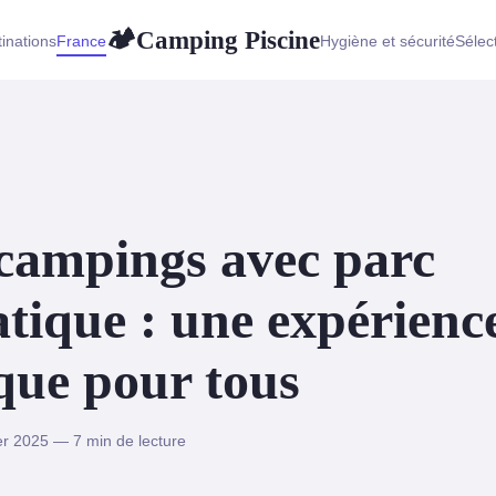
Camping Piscine
🏕
inations
France
Hygiène et sécurité
Sélec
campings avec parc
tique : une expérienc
que pour tous
er 2025 — 7 min de lecture