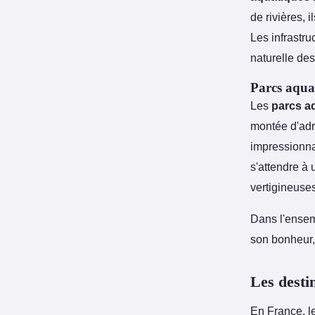
de rivières, 
Les infrastru
naturelle de
Parcs aqua
Les
parcs a
montée d'adr
impressionnan
s'attendre à 
vertigineuses
Dans l'ensem
son bonheur,
Les desti
En France, l