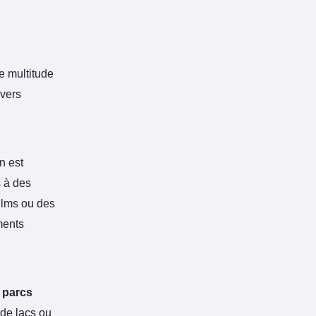
ne multitude
avers
n est
 à des
ilms ou des
ments
s
parcs
 de lacs ou