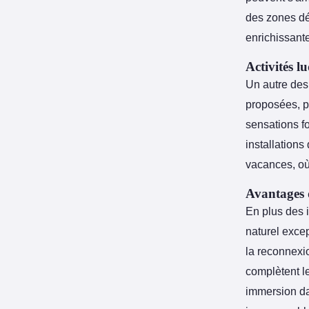
des zones déd
enrichissante
Activités l
Un autre des
proposées, p
sensations fo
installations
vacances, où
Avantages 
En plus des 
naturel exce
la reconnexi
complètent le
immersion da