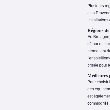
Plusieurs rég
et la Proven
installations 
Régions de
En Bretagne, 
séjour en ca
permettant d
l'ensoleille
prisée pour l
Meilleures 
Pour choisir
des équipemen
est également
commodités l