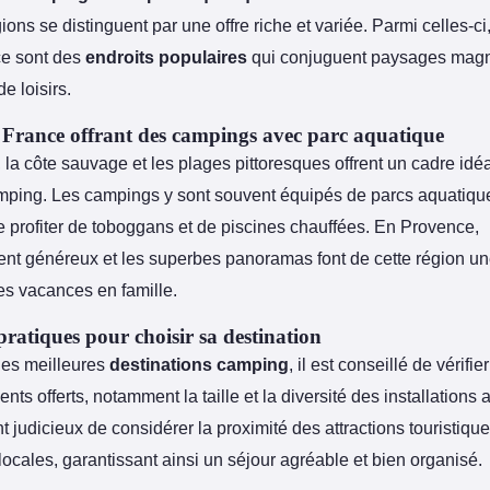
ions se distinguent par une offre riche et variée. Parmi celles-ci
ce sont des
endroits populaires
qui conjuguent paysages magni
de loisirs.
 France offrant des campings avec parc aquatique
la côte sauvage et les plages pittoresques offrent un cadre idé
mping. Les campings y sont souvent équipés de parcs aquatiq
e profiter de toboggans et de piscines chauffées. En Provence,
ment généreux et les superbes panoramas font de cette région un
es vacances en famille.
pratiques pour choisir sa destination
 les meilleures
destinations camping
, il est conseillé de vérifie
ts offerts, notamment la taille et la diversité des installations a
 judicieux de considérer la proximité des attractions touristique
ocales, garantissant ainsi un séjour agréable et bien organisé.