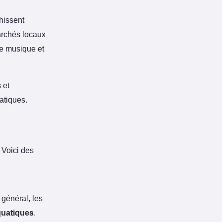
hissent
marchés locaux
de musique et
 et
atiques.
 Voici des
 général, les
quatiques
.