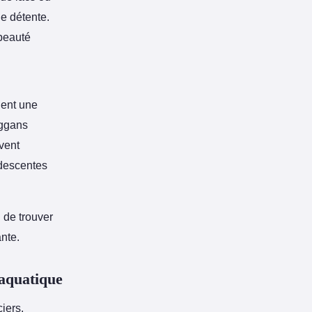
de détente.
 beauté
hent une
oggans
uvent
 descentes
 de trouver
nte.
 aquatique
iers.