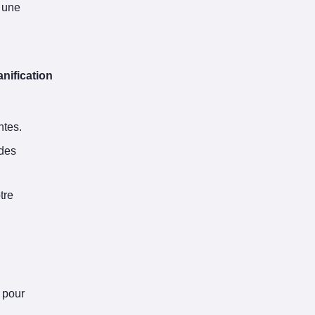
t une
anification
ntes.
 des
tre
, pour