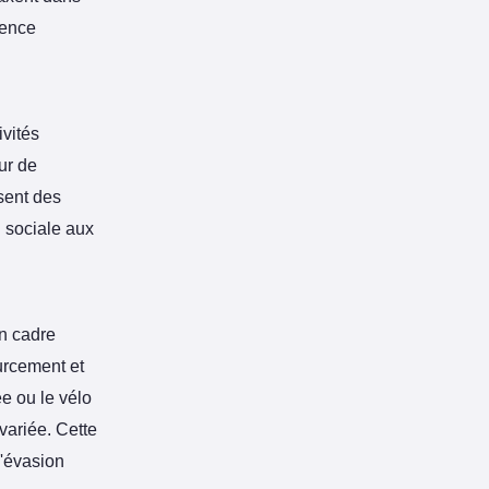
ience
vités
ur de
ent des
n sociale aux
n cadre
urcement et
 ou le vélo
variée. Cette
d'évasion