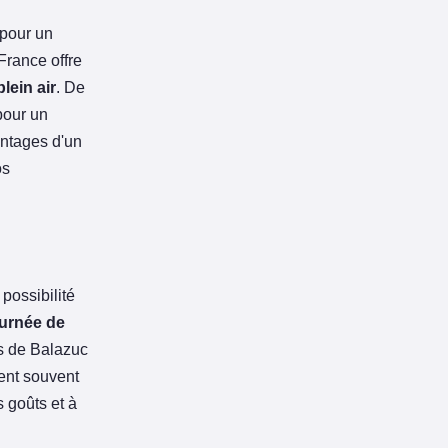
 pour un
France offre
lein air
. De
pour un
antages d'un
os
 possibilité
ournée de
es de Balazuc
rent souvent
 goûts et à