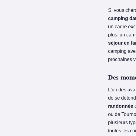
Si vous cher
camping dan
un cadre exc
plus, un cam
séjour en fa
camping avec
prochaines 
Des momen
L'un des ava
de se détendr
randonnée
d
ou de Tourno
plusieurs typ
toutes les c