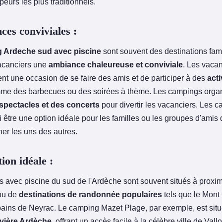
eurs les plus traditionnels.
ces conviviales :
 Ardeche sud avec piscine
sont souvent des destinations fami
vacanciers une
ambiance chaleureuse et conviviale
. Les vaca
ent une occasion de se faire des amis et de participer à des
acti
mme des barbecues ou des soirées à thème. Les campings orga
spectacles et des concerts
pour divertir les vacanciers. Les 
 être une option idéale pour les familles ou les groupes d'amis
her les uns des autres.
ion idéale :
 avec piscine du sud de l'Ardèche sont souvent situés à proximi
 ou de
destinations de randonnée populaires
tels que le Mont
bains de Neyrac. Le camping Mazet Plage, par exemple, est situ
rivière Ardèche
, offrant un accès facile à la célèbre ville de Vall