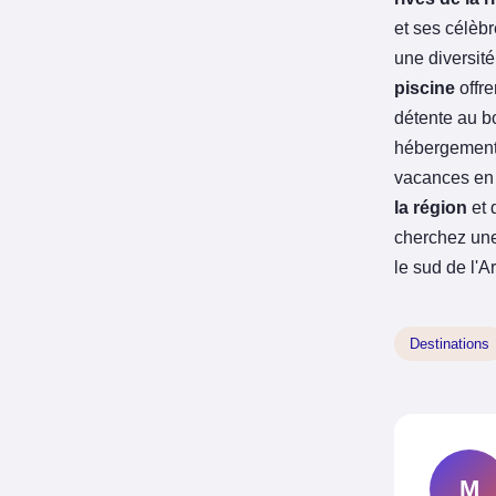
et ses célèb
une diversit
piscine
offr
détente au bo
hébergements
vacances en 
la région
et 
cherchez une
le sud de l'
Destinations
M