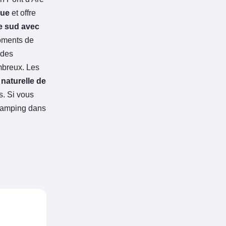
que
et offre
e sud avec
oments de
 des
mbreux. Les
naturelle de
s. Si vous
 camping dans