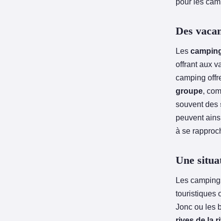
pour les camp
Des vacan
Les
camping
offrant aux 
camping offr
groupe
, co
souvent des
peuvent ainsi
à se rapproc
Une situat
Les campings
touristiques
Jonc ou les 
rives de la 