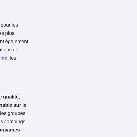
pour les
es plus
ent également
itions de
ine
, les
 qualité
,
nable sur le
 des groupes
Les campings
caravanes