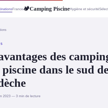
Camping Piscine
🏕
inations
France
Hygiène et sécurité
Sélec
tions
NS
avantages des campin
 piscine dans le sud d
dèche
in 2023 — 3 min de lecture