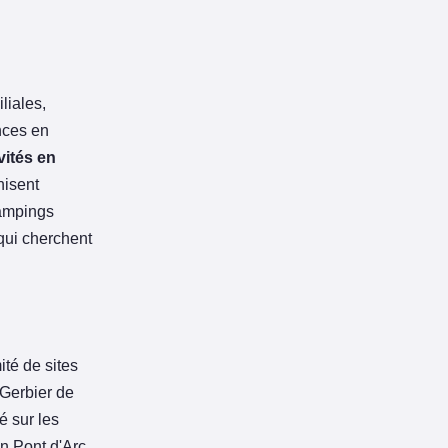
liales,
nces en
vités en
nisent
campings
 qui cherchent
té de sites
 Gerbier de
é sur les
on Pont d'Arc