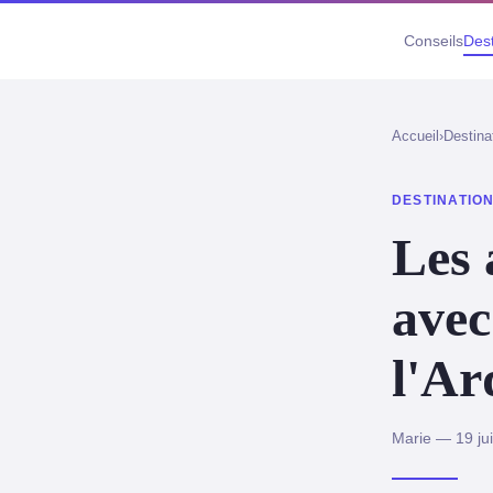
Conseils
Dest
Accueil
›
Destina
DESTINATIO
Les 
avec
l'Ar
Marie — 19 ju