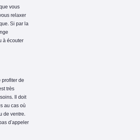
 que vous
vous relaxer
ue. Si par la
ange
u à écouter
profiter de
st très
oins. Il doit
es au cas où
u de ventre.
 pas d'appeler