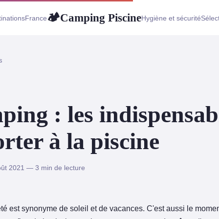
Camping Piscine
🏕
inations
France
Hygiène et sécurité
Sélec
s
ing : les indispensab
rter à la piscine
ût 2021 — 3 min de lecture
été est synonyme de soleil et de vacances. C'est aussi le momen