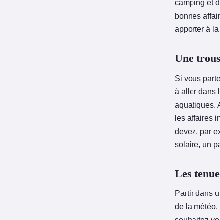
camping et d
bonnes affair
apporter à l
Une trouss
Si vous part
à aller dans
aquatiques. 
les affaires 
devez, par e
solaire, un p
Les tenue
Partir dans u
de la météo.
souhaitez vo