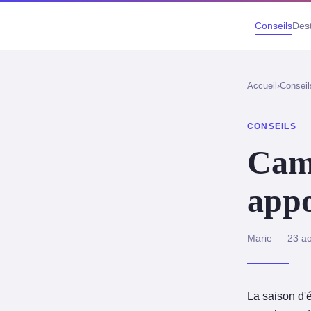
Conseils
Dest
Accueil
›
Conseil
CONSEILS
Camp
appo
Marie — 23 ao
La saison d'