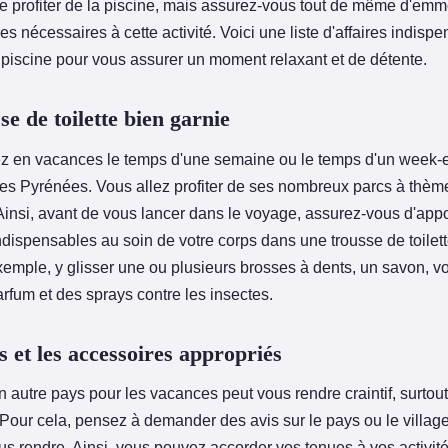
e profiter de la piscine, mais assurez-vous tout de même d'emm
es nécessaires à cette activité. Voici une liste d'affaires indisp
a piscine pour vous assurer un moment relaxant et de détente.
e de toilette bien garnie
ez en vacances le temps d'une semaine ou le temps d'un week-
 les Pyrénées. Vous allez profiter de ses nombreux parcs à thèm
Ainsi, avant de vous lancer dans le voyage, assurez-vous d'appo
indispensables au soin de votre corps dans une trousse de toilet
xemple, y glisser une ou plusieurs brosses à dents, un savon, v
arfum et des sprays contre les insectes.
s et les accessoires appropriés
n autre pays pour les vacances peut vous rendre craintif, surtou
 Pour cela, pensez à demander des avis sur le pays ou le villag
us rendre. Ainsi, vous pouvez accorder vos tenues à vos activit