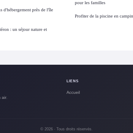
pour les familles
s d'hébergement près de l'île
Profiter de la piscine en campi
léron : un séjour nature et
LIENS
Accueil
air.
© 2026 · Tous droits réservés.