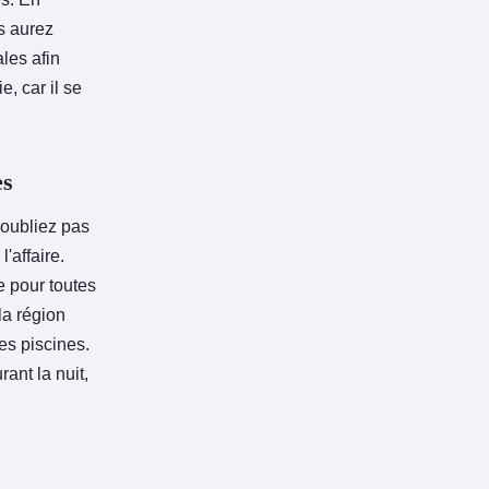
s aurez
ales afin
, car il se
es
'oubliez pas
'affaire.
e pour toutes
la région
es piscines.
ant la nuit,