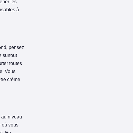
ener les
ensables à
end, pensez
e surtout
rter toutes
te. Vous
otre crème
t au niveau
e où vous
és. En