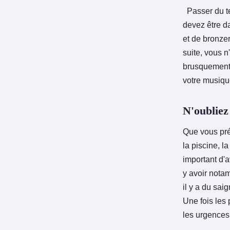
Passer du te
devez être d
et de bronzer
suite, vous n
brusquement, 
votre musiqu
N'oubliez
Que vous pré
la piscine, l
important d'a
y avoir nota
il y a du sa
Une fois les 
les urgences